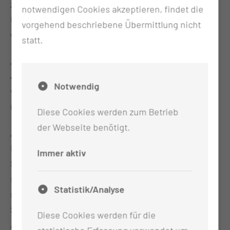
z.B. die Herz-Druck-Massage mit telefonischer
notwendigen Cookies akzeptieren, findet die
Unterstützung durch die Leitstelle durchgeführt
vorgehend beschriebene Übermittlung nicht
wird.
statt.
„Wir haben mehrere Notfall-Übungs-Puppen dabei.
Jeder kann sich mal selbst an einer Reanimation
Notwendig
versuchen“, so Dr. Thomas Lembcke – einer der
Organisatoren der Veranstaltung.
Diese Cookies werden zum Betrieb
der Webseite benötigt.
„
Prüfen – Rufen – Drücken
, so funktioniert Erste
Hilfe bei einem Herz-Kreislauf-Stillstand. Prüfen
Immer aktiv
Sie, ist die Person tatsächlich bewusstlos oder
schläft sie vielleicht nur? Atmet sie normal? Dazu
Statistik/Analyse
sprechen Sie die Person laut an, rütteln an ihren
Schultern und überprüfen die Atmung.
Diese Cookies werden für die
Anschließend rufen Sie um Hilfe in der Nähe und