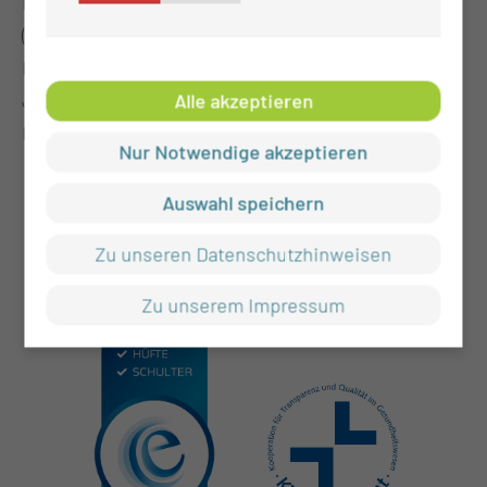
Notaufnahme CTK), Dr. med. Thomas Lembcke
(Ärztlicher Leiter Rettungsdienst Cottbus), Cindy
Krone (Lausitzer Rettungsdienstschule), Dr. med.
Jens Soukup (Chefarzt Klinik für Anästhesie und
Alle akzeptieren
Intensivmedizin am CTK)
Nur Notwendige akzeptieren
Auswahl speichern
Zu unseren Datenschutzhinweisen
Zu unserem Impressum