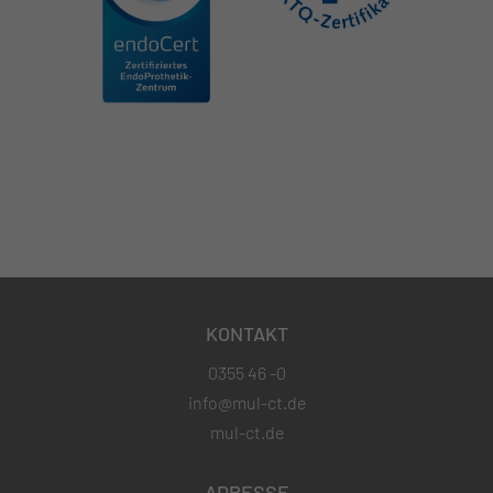
KONTAKT
0355 46 -0
info@mul-ct.de
mul-ct.de
ADRESSE