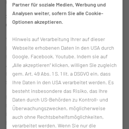
neu erlernen wollen, sind herzlich eingeladen am
Partner für soziale Medien, Werbung und
Analysen weiter, sofern Sie alle Cookie-
21. September 2022 von 15 bis 17 Uhr auf den
Optionen akzeptieren.
Cottbuser Altmarkt.
Hinweis auf Verarbeitung Ihrer auf dieser
Vor Ort sind Ärzte und Pflegekräfte der
Webseite erhobenen Daten in den USA durch
Intensivstation und der Notaufnahme des CTK,
Google, Facebook, Youtube. Indem sie auf
Einsatzkräfte des Cottbuser Rettungsdienstes,
„Alle akzeptieren“ klicken, willigen Sie zugleich
Azubis und Lehrkräfte der Lausitzer
gem. Art. 49 Abs. 1 S. 1 lit. a DSGVO ein, dass
Rettungsdienstschule sowie der Medizinischen
Ihre Daten in den USA verarbeitet werden. Es
Schule des CTK,
besteht insbesondere das Risiko, das Ihre
Einsatzkräfte der Johanniter-Unfall-Hilfe, vom
Daten durch US-Behörden zu Kontroll- und
Deutschen Roten Kreuz und der Deutschen
Überwachungszwecken, möglicherweise
Lebensrettungs-Gesellschaft. Gemeinsam wollen
auch ohne Rechtsbehelfsmöglichkeiten,
Sie zeigen, wie Jeder im Notfall helfen kann, wie
verarbeitet werden. Wenn Sie nur die