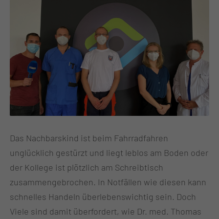
Das Nachbarskind ist beim Fahrradfahren
unglücklich gestürzt und liegt leblos am Boden oder
der Kollege ist plötzlich am Schreibtisch
zusammengebrochen. In Notfällen wie diesen kann
schnelles Handeln überlebenswichtig sein. Doch
Viele sind damit überfordert, wie Dr. med. Thomas