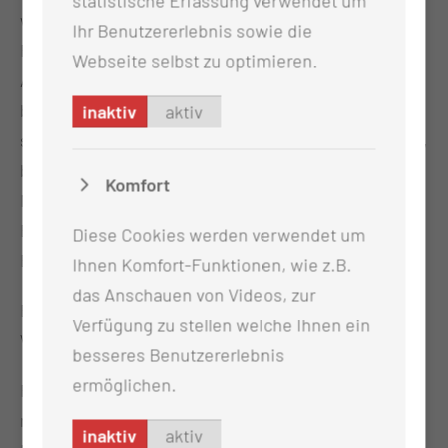
statistische Erfassung verwendet um
wählen den Notruf des Rettungsdienstes und der
Ihr Benutzererlebnis sowie die
Feuerwehr 112. Bei Bewusstlosen ohne normale
Webseite selbst zu optimieren.
Atmung zögern Sie nicht, sofort zu drücken: Mit
beiden Händen in der Mitte des Brustkorbs. Sie
inaktiv
aktiv
sollten bei der Herz-Druck-Massage kräftig drücken,
bei Erwachsenen 5 bis 6 cm tief, 100 bis 120 mal pro
Komfort
Minute. Die Disponenten der Leitstelle geben im
Ernstfall dabei hilfreiche Unterstützung bis zum
Diese Cookies werden verwendet um
Eintreffen weiterer Helfer.“
Ihnen Komfort-Funktionen, wie z.B.
das Anschauen von Videos, zur
Begleitet wird der Cottbuser Tag der
Verfügung zu stellen welche Ihnen ein
Wiederbelebung vom Radio Cottbus-Morgenteam.
besseres Benutzererlebnis
ermöglichen.
Foto v.l.n.r.: Christian Risse (Radio Cottbus), Dr.
med. Kay Kloft (Leitender Oberarzt Zentrale
inaktiv
aktiv