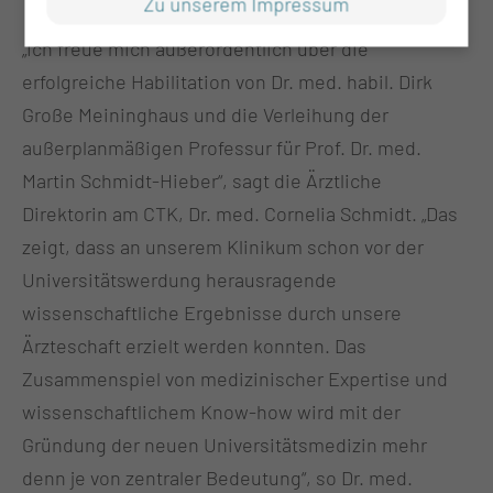
Zu unserem Impressum
„Ich freue mich außerordentlich über die
erfolgreiche Habilitation von Dr. med. habil. Dirk
Große Meininghaus und die Verleihung der
außerplanmäßigen Professur für Prof. Dr. med.
Martin Schmidt-Hieber“, sagt die Ärztliche
Direktorin am CTK, Dr. med. Cornelia Schmidt. „Das
zeigt, dass an unserem Klinikum schon vor der
Universitätswerdung herausragende
wissenschaftliche Ergebnisse durch unsere
Ärzteschaft erzielt werden konnten. Das
Zusammenspiel von medizinischer Expertise und
wissenschaftlichem Know-how wird mit der
Gründung der neuen Universitätsmedizin mehr
denn je von zentraler Bedeutung“, so Dr. med.