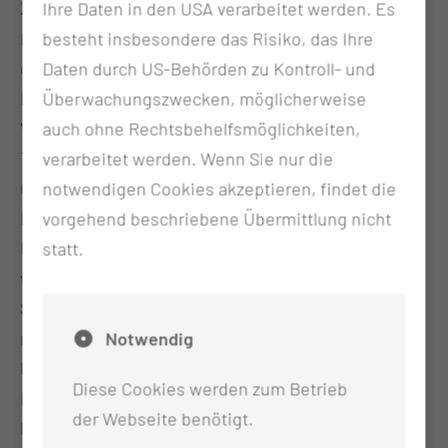
Zur Behandlung eines Vorhofflimmerns kann ein
Ihre Daten in den USA verarbeitet werden. Es
Kathetereingriff in der linken Herzvorkammer
besteht insbesondere das Risiko, das Ihre
durchgeführt werden. Doch jede interventionelle
Daten durch US-Behörden zu Kontroll- und
Behandlung ist mit Risiken verbunden. Durch die
Überwachungszwecken, möglicherweise
Verödungsenergie im Herzen entsteht Hitze mit
auch ohne Rechtsbehelfsmöglichkeiten,
Temperaturen im Gewebe von mehr als 70 Grad
verarbeitet werden. Wenn Sie nur die
Celsius. Die Hitze klingt mit zunehmender
notwendigen Cookies akzeptieren, findet die
Entfernung zum Verödungsort in der linken
vorgehend beschriebene Übermittlung nicht
Herzvorkammer ab. Besondere Beachtung
statt.
verdienen hierbei mögliche Beschädigungen der
Speiseröhre. Die Vorderwand der Speiseröhre ist
nur vier bis fünf Millimeter von der Hinterwand der
Notwendig
linken Herzvorkammer entfernt. Der Chefarzt der
Diese Cookies werden zum Betrieb
Rhythmologie erläutert: „Ein thermisch
der Webseite benötigt.
hervorgerufenes Loch in der Speiseröhre entsteht