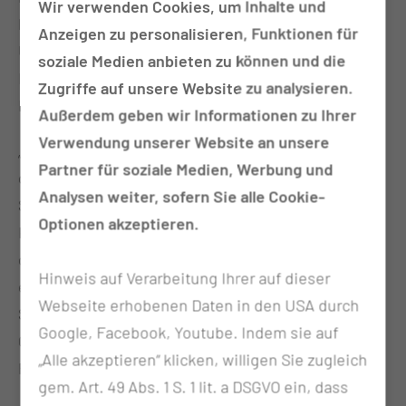
Wir verwenden Cookies, um Inhalte und
Potsdam, der Brandenburgischen Technischen
Anzeigen zu personalisieren, Funktionen für
Universität Cottbus- Senftenberg und der
soziale Medien anbieten zu können und die
Medizinischen Hochschule Brandenburg Theodor
Zugriffe auf unsere Website zu analysieren.
Fontane - abgeschlossen.
Außerdem geben wir Informationen zu Ihrer
Verwendung unserer Website an unsere
„Ich habe mich in den vergangenen Jahren mit
Partner für soziale Medien, Werbung und
dieser schwerwiegenden Komplikation der
Analysen weiter, sofern Sie alle Cookie-
Speiseröhre im Zusammenhang der
Optionen akzeptieren.
Katheterbehandlung des Vorhofflimmerns befasst,
dabei Strategien zur Erkennung und Vermeidung
Hinweis auf Verarbeitung Ihrer auf dieser
entwickelt und entsprechende wissenschaftliche
Webseite erhobenen Daten in den USA durch
Studien durchgeführt“, erläutert Dr. med. habil. Dirk
Google, Facebook, Youtube. Indem sie auf
Große Meininghaus. Kurzum: Prädiktion führt zur
„Alle akzeptieren“ klicken, willigen Sie zugleich
Prävention – und kann damit Leben retten.
gem. Art. 49 Abs. 1 S. 1 lit. a DSGVO ein, dass