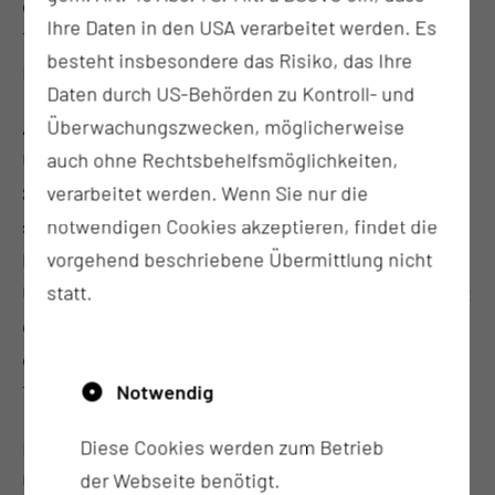
gewonnen werden, da der notwendige
Ihre Daten in den USA verarbeitet werden. Es
Transportweg auf ein Minimum reduziert wird“, so
besteht insbesondere das Risiko, das Ihre
Dr. Kliesch weiter.
Daten durch US-Behörden zu Kontroll- und
Überwachungszwecken, möglicherweise
Annette Maskus bot bei Ankunft im
auch ohne Rechtsbehelfsmöglichkeiten,
Untersuchungsraum bereits eine dramatische
verarbeitet werden. Wenn Sie nur die
Symptomatik mit deutlich gestörtem Bewusstsein
notwendigen Cookies akzeptieren, findet die
sowie starker Unruhe. „Gerade bei solchen
vorgehend beschriebene Übermittlung nicht
Patienten zahlt sich Schnelligkeit bei der
statt.
Untersuchungsdurchführung sowohl für die Qualität
der erzeugten diagnostischen Bilder als auch für
die beschleunigte Einleitung einer entsprechenden
Notwendig
Therapie aus“, erklärt Dr. Kliesch.
Diese Cookies werden zum Betrieb
Es erfolgte daher unmittelbar nach der
der Webseite benötigt.
Untersuchung die Therapieeinleitung mittels