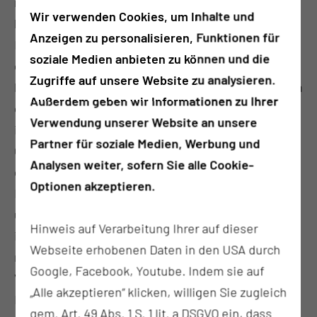
neuen CT – Gerät unserer modernen Notaufnahme
Wir verwenden Cookies, um Inhalte und
bekommen konnte. “, sagt Dr. Stefan Kliesch.
Anzeigen zu personalisieren, Funktionen für
Dieses Gerät zeichnet sich nicht nur durch eine
soziale Medien anbieten zu können und die
extrem hohe Untersuchungsgeschwindigkeit bei
Zugriffe auf unsere Website zu analysieren.
herausragender Bildqualität aus, sondern kann auch
Außerdem geben wir Informationen zu Ihrer
die Durchblutung nahezu des gesamten Gehirns
Verwendung unserer Website an unsere
innerhalb kürzester Zeit darstellen (sogenannte
Partner für soziale Medien, Werbung und
Ganzhirnperfusionsbildgebung). Außerdem erkennt
Analysen weiter, sofern Sie alle Cookie-
das Gerät automatisiert Einblutungen im
Optionen akzeptieren.
Hirngewebe und kennzeichnet im Fall einer
unterbrochenen Blutzufuhr, die bereits potentiell
Hinweis auf Verarbeitung Ihrer auf dieser
irreversibel geschädigten und auch die potentiell
Webseite erhobenen Daten in den USA durch
rettbaren Anteile des Gehirns. „Es ist ein großer
Google, Facebook, Youtube. Indem sie auf
Vorteil, dass sich das CT-Gerät direkt in der
„Alle akzeptieren“ klicken, willigen Sie zugleich
Notaufnahme befindet. Somit kann zusätzlich Zeit
gem. Art. 49 Abs. 1 S. 1 lit. a DSGVO ein, dass