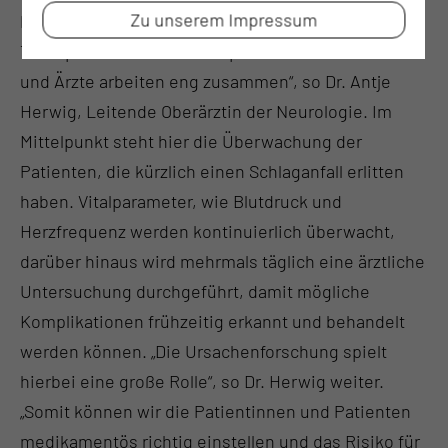
Zu unserem Impressum
Patientinnen und Patienten. Pflegekräfte,
Therapeutinnen und Therapeuten, sowie Ärztinnen
und Ärzte arbeiten eng zusammen“, so Dr. Antje
Herwig, Leitende Oberärztin der Neurologie. Im
Mittelpunkt steht hier die Überwachung der
Patienten, die kürzlich einen Schlaganfall erlitten
haben. Vitalparameter, wie Blutdruck und
Herzfrequenz werden kontinuierlich überwacht,
darüber hinaus wird mehrmals täglich eine ärztliche
Untersuchung durchgeführt, damit mögliche
Komplikationen frühzeitig erkannt und behandelt
werden können. „Die Ursachenforschung spielt
hierbei eine große Rolle“, so Dr. Herwig weiter.
„Somit können wir die Patientinnen und Patienten
medikamentös richtig einstellen und das Risiko für