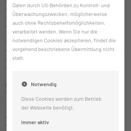
Daten durch US-Behörden zu Kontroll- und
von Milanka Georgieva aus Bulgarien. Der Junge
Überwachungszwecken, möglicherweise
kam um 14.01 Uhr mit einem Gewicht von 3660
auch ohne Rechtsbehelfsmöglichkeiten,
Gramm auf die Welt.
verarbeitet werden. Wenn Sie nur die
notwendigen Cookies akzeptieren, findet die
Bemerkenswert: Bereits zu Weihnachten erblickten
vorgehend beschriebene Übermittlung nicht
exakt drei Kinder im Kreißsaal der MUL-CT das Licht
statt.
der Welt: Dennis Dong (geboren am 24.12.24 um
04.13 Uhr), Vincent Mattis Tiedmann (geboren am
24.12.24 um 10.50 Uhr) und Jade Malia Friedrich
Notwendig
(geboren am 24.12.24 um 12:01 Uhr) sind wahre
Weihnachtswunder.
Diese Cookies werden zum Betrieb
der Webseite benötigt.
„Die Geburt eines Kindes ist ein unbeschreibliches
Geschenk, das immer, vor allem aber zu
Immer aktiv
Weihnachten, eine besondere Strahlkraft entfaltet“,