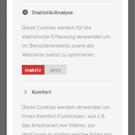
sagt Sabine Sinapius, Leitende Hebamme der MUL
Statistik/Analyse
– CT. „Wir gratulieren den glücklichen Familien von
Herzen und wünschen ihnen alles erdenklich Gute,
Diese Cookies werden für die
viel Gesundheit und eine wunderbare gemeinsame
statistische Erfassung verwendet um
Zeit.“
Ihr Benutzererlebnis sowie die
Webseite selbst zu optimieren.
Im vergangenen Jahr wurden an der Medizinischen
Universität Lausitz – Carl Thiem insgesamt 953
inaktiv
aktiv
Kinder geboren – darunter 469 Mädchen und 484
Jungen. Die Familien stammen überwiegend aus
Cottbus und der Umgebung. „Wir freuen uns auf
Komfort
viele weitere Kinder in diesem Jahr“, so Sabine
Diese Cookies werden verwendet um
Sinapius.
Ihnen Komfort-Funktionen, wie z.B.
das Anschauen von Videos, zur
Verfügung zu stellen welche Ihnen ein