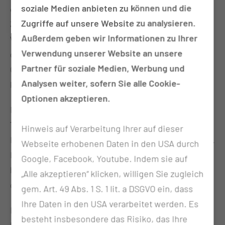
soziale Medien anbieten zu können und die
die kleine Enna geboren. Mit einem Gewicht von
Zugriffe auf unsere Website zu analysieren.
3920 Gramm ist Enna das dritte Kind von Janet
Außerdem geben wir Informationen zu Ihrer
Wenke Richter. Mutter und Kind sind wohlauf und
Verwendung unserer Website an unsere
genießen die ersten gemeinsamen Momente. Die
Partner für soziale Medien, Werbung und
Geburt von Enna verlief ohne Komplikationen, sie
Analysen weiter, sofern Sie alle Cookie-
kam spontan zur Welt.
Optionen akzeptieren.
Noch am selben Tag wurde Ludwig geboren: Um
7:08 Uhr kam das nunmehr zweite Kind von Linda
Hinweis auf Verarbeitung Ihrer auf dieser
Köckritz im Cottbuser Universitätsklinikum zur Welt.
Webseite erhobenen Daten in den USA durch
Ludwig wog bei der Geburt 2340 Gramm. Freude
Google, Facebook, Youtube. Indem sie auf
herrschte auch hier über die Ankunft des neuen
„Alle akzeptieren“ klicken, willigen Sie zugleich
gesunden Erdenbürgers.
gem. Art. 49 Abs. 1 S. 1 lit. a DSGVO ein, dass
Ihre Daten in den USA verarbeitet werden. Es
Das Geburtsglück am ersten Tag des Jahres
besteht insbesondere das Risiko, das Ihre
komplettierte Avraam Ivanov. Es ist das zweite Kind