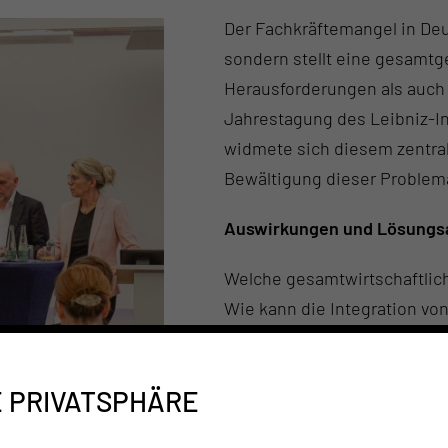
Der Fachkräftemangel in Deu
sondern stellt eine gesamtge
Herausforderungen als auch 
Jahrestagung des Leibniz-In
widmete sich diesem zentra
Bewältigung dieser Problema
Auswirkungen und Lösungs
Welche gesamtwirtschaftlic
Wie kann die Integration vo
Welche Potenziale bietet ei
Diese und weitere Fragen st
E PRIVATSPHÄRE
Zum Auftakt hielt Staatssek