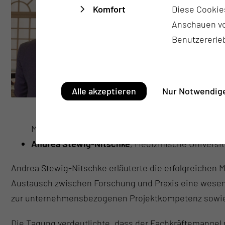
Komfort
Diese Cookie
Anschauen vo
Benutzererle
Alle akzeptieren
Nur Notwendige
Magdeburg
Andrea Stewig-Nitschke
, Medizinische Universi
Andrea Stewig-Nitschke erläuterte die erfolgreichen 
Austausch zwischen Forschung und Praxis eine wesent
zur unternehmensbezogenen Projektkompetenz sowie d
Die Tagung verdeutlichte, dass der Fachkräftemangel