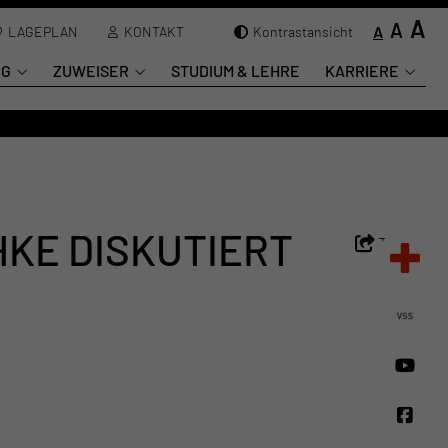
A
A
A
LAGEPLAN
KONTAKT
Kontrastansicht
NG
ZUWEISER
STUDIUM & LEHRE
KARRIERE
KE DISKUTIERT
Teilen