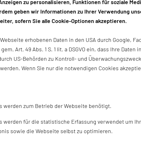
und Soziales) eine Rede mit 
nzeigen zu personalisieren, Funktionen für soziale Medi
Bundesregierung. Viel erreic
erdem geben wir Informationen zu Ihrer Verwendung unse
Wissenschaftlerinnen und W
iter, sofern Sie alle Cookie-Optionen akzeptieren.
Forschungseinrichtungen ih
r Webseite erhobenen Daten in den USA durch Google, Fac
Professor Dr. Martin Brussi
h gem. Art. 49 Abs. 1 S. 1 lit. a DSGVO ein, dass Ihre Date
Duisburg-Essen und Deutsches
n durch US-Behörden zu Kontroll- und Überwachungszwec
Sozialpolitikforschung): „Äl
 werden. Wenn Sie nur die notwendigen Cookies akzeptie
Professorin Dr. Birgit Gloriu
und TU Chemnitz): „Anwerbe
Rezeptivität für eine nachha
Professor Dr. Oliver Holtemö
s werden zum Betrieb der Webseite benötigt.
Wittenberg): „Demografie un
Professor Dr. Simon Wieder
 werden für die statistische Erfassung verwendet um Ihr
Wittenberg): „Kita ist für a
nis sowie die Webseite selbst zu optimieren.