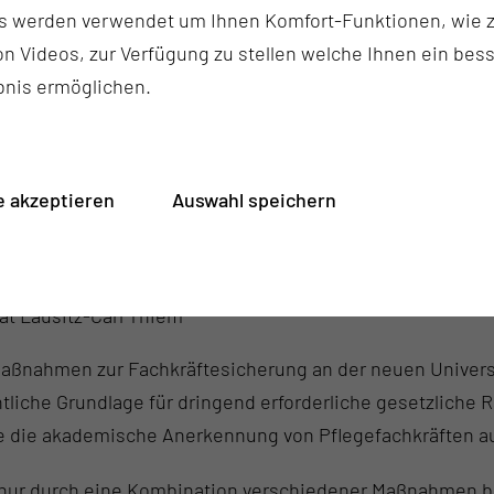
Podiumsdiskussion zur Fac
s werden verwendet um Ihnen Komfort-Funktionen, wie z
n Videos, zur Verfügung zu stellen welche Ihnen ein bes
Am Nachmittag fand eine P
bnis ermöglichen.
Lösung des Fachkräfteproble
Heyde diskutierten:
Markus Behrens
, Bundesagen
 akzeptieren
Auswahl speichern
Professor Dr. Thomas Broc
Professor Reint E. Gropp, P
tät Lausitz-Carl Thiem
Maßnahmen zur Fachkräftesicherung an der neuen Universit
liche Grundlage für dringend erforderliche gesetzliche 
ie akademische Anerkennung von Pflegefachkräften auf 
 nur durch eine Kombination verschiedener Maßnahmen b