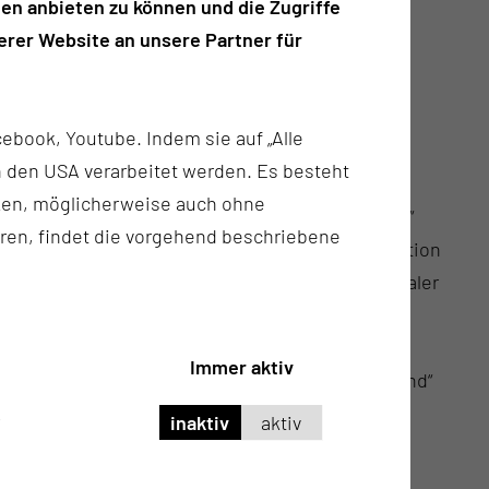
dem Titel: „Die Fachkräftestrategie der
en anbieten zu können und die Zugriffe
ht, viel zu tun.“ Anschließend präsentierten
rer Website an unsere Partner für
issenschaftler des IWH sowie anderer
re aktuellen Studienergebnisse:
ebook, Youtube. Indem sie auf „Alle
g
(Institut Arbeit und Qualifikation der Universität
n in den USA verarbeitet werden. Es besteht
 Institut für Interdisziplinäre
ken, möglicherweise auch ohne
tere als Fachkräftepotenzial auf dem Arbeitsmarkt“
ren, findet die vorgehend beschriebene
s
(Sachverständigenrat für Integration und Migration
n, Ankommen, Dazugehören: zur Bedeutung lokaler
ltige Fachkräfte-Strategie“
ller
(IWH und Martin-Luther-Universität Halle-
Immer aktiv
d regionales Wirtschaftswachstum in Deutschland“
hold
(IWH und Martin-Luther-Universität Halle-
inaktiv
aktiv
lle da? Zwischen Wunsch und Wirklichkeit“