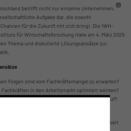
tschland betrifft nicht nur einzelne Unternehmen,
sellschaftliche Aufgabe dar, die sowohl
Chancen für die Zukunft mit sich bringt. Die IWH-
stituts für Wirtschaftsforschung Halle am 4. März 2025
len Thema und diskutierte Lösungsansätze zur
tik.
ansätze
hen Folgen sind vom Fachkräftemangel zu erwarten?
n Fachkräften in den Arbeitsmarkt optimiert werden?
ne verbesserte Vereinbarkeit von Familie und Beruf?
anden im Mittelpunkt der Veranstaltung.
retärin Leonie Gebers (Bundesministerium für Arbeit