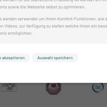
len das Recht zu streiken nicht in Frage. Dass wir gleichz
nis sowie die Webseite selbst zu optimieren.
einem Widerspruch. Im Gegenteil: Die Erfassung ist die G
s werden verwendet um Ihnen Komfort-Funktionen, wie z
n Videos, zur Verfügung zu stellen welche Ihnen ein bes
der Vorstand zu. „Unzufriedenheit jeglicher Art und die 
bnis ermöglichen.
 Zeit sein. Wir werben aber dafür, gemeinsam und ehrlic
rifvertrag geeint werden kann. Das jedenfalls ist unser W
 akzeptieren
Auswahl speichern