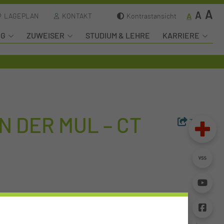
A
A
A
LAGEPLAN
KONTAKT
Kontrastansicht
NG
ZUWEISER
STUDIUM & LEHRE
KARRIERE
 DER MUL – CT
Teilen
Dr. mult. Eckhard Nagel betont: „Wir haben ein