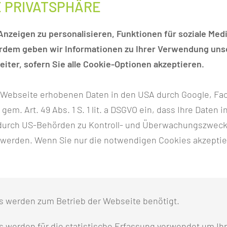
überarbeitetes Angebot zuge
E PRIVATSPHÄRE
zu einem neuen Tarifvertrag
auch die nächste Runde ste
nzeigen zu personalisieren, Funktionen für soziale Medi
Arbeitsbedingungen für die M
erdem geben wir Informationen zu Ihrer Verwendung unse
iter, sofern Sie alle Cookie-Optionen akzeptieren.
Dem Verhandlungstag am 23. 
Warnstreik. Dies trotz des 
r Webseite erhobenen Daten in den USA durch Google, Fac
Verhandlungsführer der MUL –
h gem. Art. 49 Abs. 1 S. 1 lit. a DSGVO ein, dass Ihre Date
Angebot vorzulegen. Dem Au
n durch US-Behörden zu Kontroll- und Überwachungszwec
verpflichtend zu führenden 
 werden. Wenn Sie nur die notwendigen Cookies akzeptie
CT.
Der Vorstand der Medizinisch
 Versorgung am Klinikum ohne Einschränkungen sicherstel
s werden zum Betrieb der Webseite benötigt.
n entscheiden.“
 werden für die statistische Erfassung verwendet um Ihr