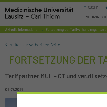
SUCHE
MEDIZINISC
Aktuelle Informationen
Fortsetzung der Tarifverhandlungen an d
zurück zur vorherigen Seite
FORTSETZUNG DER T
Tarifpartner MUL – CT und ver.di setz
09.07.2025