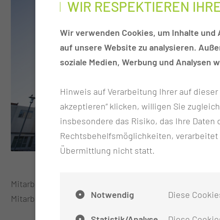
WIR RESPEKTIEREN IHR
Wir verwenden Cookies, um Inhalte und A
auf unsere Website zu analysieren. Auß
soziale Medien, Werbung und Analysen we
Hinweis auf Verarbeitung Ihrer auf diese
akzeptieren“ klicken, willigen Sie zugleic
insbesondere das Risiko, das Ihre Date
Rechtsbehelfsmöglichkeiten, verarbeitet
Übermittlung nicht statt.
Mitarbeitenden, die am Streiktag einsprangen und die
Notwendig
Diese Cookie
Mitarbeitende darf sich persönlich dafür oder dagege
Statistik/Analyse
Diese Cookies