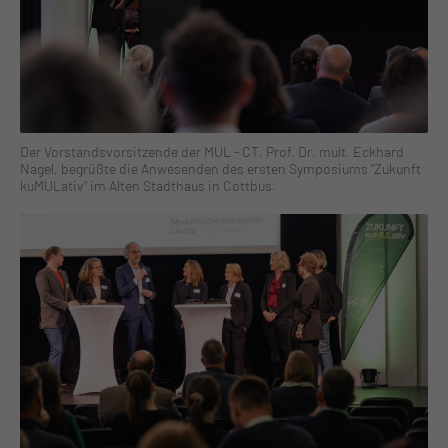
Der Vorstandsvorsitzende der MUL - CT, Prof. Dr. mult. Eckhard
Nagel, begrüßte die Anwesenden des ersten Symposiums "Zukunft
kuMULativ" im Alten Stadthaus in Cottbus.