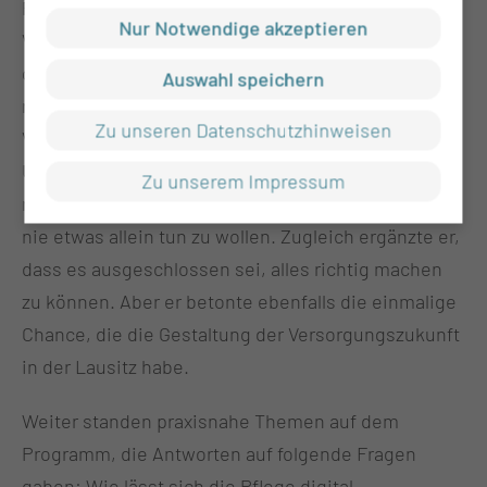
Prof. Ole Petter Ottersen (u. a. Vizepräsident
Nur Notwendige akzeptieren
Virchow Stiftung) unterstrich die große Chance, die
dieser große Change hier in der Lausitz habe. Er
Auswahl speichern
machte Mut, während Prof. Detlev Ganten (ehem.
Zu unseren Datenschutzhinweisen
Vorstandsvorsitzender Charité –
Universitätsmedizin Berlin) in seiner Dinnerspeach
Zu unserem Impressum
mahnte, das zu tun, wozu man imstande sei, aber
nie etwas allein tun zu wollen. Zugleich ergänzte er,
dass es ausgeschlossen sei, alles richtig machen
zu können. Aber er betonte ebenfalls die einmalige
Chance, die die Gestaltung der Versorgungszukunft
in der Lausitz habe.
Weiter standen praxisnahe Themen auf dem
Programm, die Antworten auf folgende Fragen
gaben: Wie lässt sich die Pflege digital