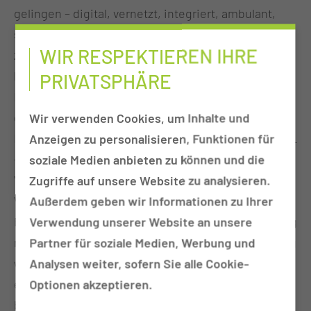
gelingen – digital, vernetzt, integriert, ambulant,
stationär und präventiv? Mit diesen und weiteren
WIR RESPEKTIEREN IHRE
zentralen Fragen und zukunftsweisenden Impulsen
befassten sich rund 100 Interessierte und
PRIVATSPHÄRE
Involvierte, die sich am 08. und 09. Oktober zum
ersten Fachsymposium „Zukunft ku
MUL
ativ“ der
Wir verwenden Cookies, um Inhalte und
Medizinischen Universität Lausitz – Carl Thiem (MUL
Anzeigen zu personalisieren, Funktionen für
– CT) im Alten Stadthaus in Cottbus trafen.
soziale Medien anbieten zu können und die
Versorgung neu zu denken stand als
Zugriffe auf unsere Website zu analysieren.
Verantwortungsmantra im Raum – im Kontext der
Außerdem geben wir Informationen zu Ihrer
Entwicklung der jungen MUL – CT und in Verbindung
Verwendung unserer Website an unsere
mit der Modellregion Gesundheit Lausitz. Am Vortag
Partner für soziale Medien, Werbung und
war zudem noch der Start-up-Lausitz-Accelerator
Analysen weiter, sofern Sie alle Cookie-
eröffnet worden – eine weitere Dimension für das
Optionen akzeptieren.
big picture der Versorgungszukunft in der Lausitz.