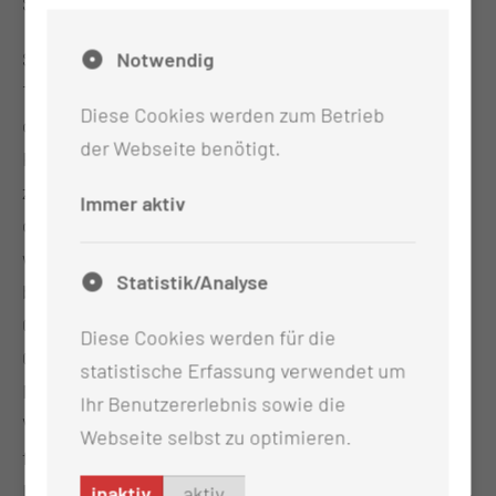
Starke Thesen wurden aufgestellt:
So formulierte der Wissenschaftsstaatssekretär
Notwendig
Tobias Dünow begeistert: „Wenn es um die Zukunft
Diese Cookies werden zum Betrieb
der Gesundheitsversorgung geht und die klügsten
der Webseite benötigt.
Köpfe der Medizin in Deutschland
zusammenkommen – dann hießen die Orte, an
Immer aktiv
denen bislang wegweisende Impulse gesetzt
wurden, oft Berlin, Heidelberg oder München. Ich
Statistik/Analyse
bin überzeugt: Künftig werden die Koryphäen der
Gesundheitssystemforschung Stammgäste in
Diese Cookies werden für die
Cottbus sein. Mit dem Symposium gibt die
statistische Erfassung verwendet um
Medizinische Universität Lausitz dafür einen ersten
Ihr Benutzererlebnis sowie die
Vorgeschmack. Cottbus ist genau der richtige Ort
Webseite selbst zu optimieren.
für Austausch, Vernetzung und gemeinsame
Lösungsansätze – und für den Aufbau einer starken,
inaktiv
aktiv