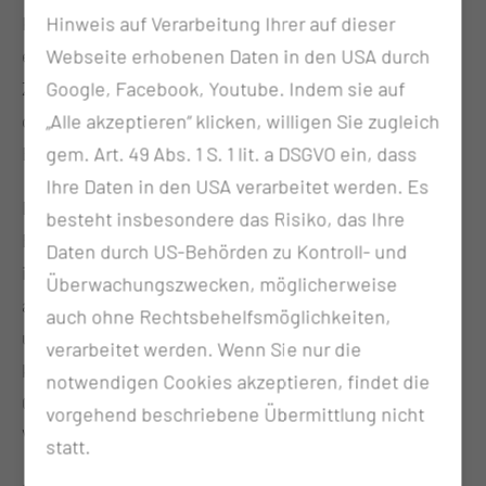
Keiner bezweifelt mehr, dass dieses Großvorhaben
Hinweis auf Verarbeitung Ihrer auf dieser
eine der spannendsten und bedeutsamsten
Webseite erhobenen Daten in den USA durch
Zukunftsaufgaben im Strukturwandel ist, denn es
Google, Facebook, Youtube. Indem sie auf
geht um die Zukunft Gesundheitsversorgung der
„Alle akzeptieren“ klicken, willigen Sie zugleich
Bürgerinnen und Bürger.
gem. Art. 49 Abs. 1 S. 1 lit. a DSGVO ein, dass
Ihre Daten in den USA verarbeitet werden. Es
Die MUL – CT bringt schon nach einem guten Jahr
besteht insbesondere das Risiko, das Ihre
Bestehen hochrangige, regional, national und
Daten durch US-Behörden zu Kontroll- und
international anerkannte Expertinnen und Experten
Überwachungszwecken, möglicherweise
aus Wissenschaft, Medizin, Gesundheitswirtschaft
auch ohne Rechtsbehelfsmöglichkeiten,
und Politik zusammen. Die Teilnehmerinnen
verarbeitet werden. Wenn Sie nur die
kamen, um gemeinsam über die Zukunft der
notwendigen Cookies akzeptieren, findet die
Gesundheitsversorgung zu diskutieren und
vorgehend beschriebene Übermittlung nicht
Versorgung neu zu denken.
statt.