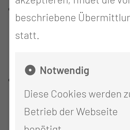
Strike für starke
beschriebene Übermittlun
Thesen – Austausch
statt.
und Bewegung
mit Manja
Notwendig
Fragmente – Teile, die
Diese Cookies werden 
Geschichten lebendig
Betrieb der Webseite
machen
benötigt.