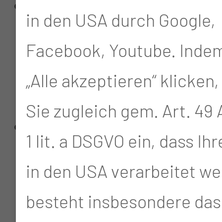
Einfacher statt lauter –
in den USA durch Google,
Silent Talk und English
Facebook, Youtube. Indem
Skills
„Alle akzeptieren“ klicken,
mit Jenny & Susi
Sie zugleich gem. Art. 49 A
Was kann Robotik in der
1 lit. a DSGVO ein, dass Ih
Praxisanleitung mit
in den USA verarbeitet we
Ami, Strolch und Eddi?
besteht insbesondere das 
Mit Cati, Anne & Dennis