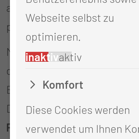
aus Theorie, Praxis und
Webseite selbst zu
persönlichem Austausch.
optimieren.
Mit einem Ausblick endete
inaktiv
aktiv
der Tag voller neuer Ideen,
Komfort
Energie und Vernetzung:
Das
3. Lausitzer
Diese Cookies werden
Praxisanleiter-
verwendet um Ihnen Ko