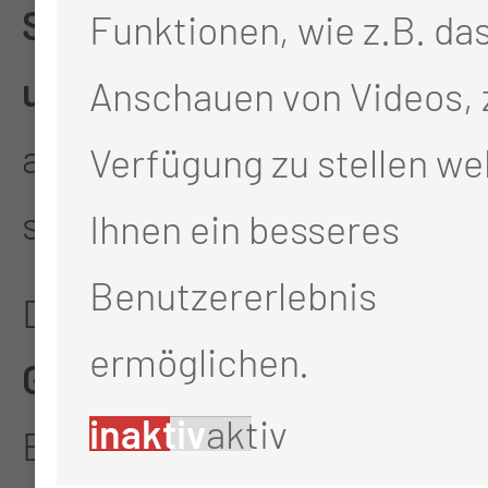
Symposium „Lichterglanz
Funktionen, wie z.B. da
und Lernmomente“
findet
Anschauen von Videos, 
am
3. Dezember 2026
Verfügung zu stellen we
statt.
Ihnen ein besseres
Benutzererlebnis
Das Team um
Manja
ermöglichen.
Giesecke
zeigte sich am
inaktiv
aktiv
Ende des Symposiums