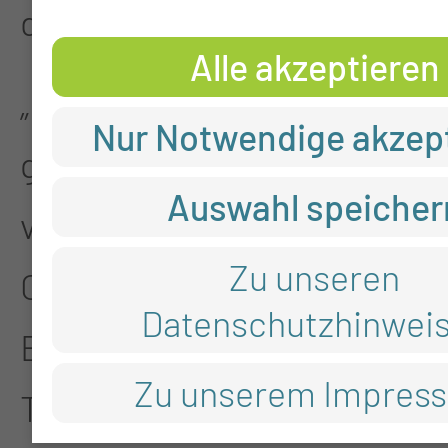
dankbar und stolz:
Alle akzeptieren
„Es war ein rundum
Nur Notwendige akzep
gelungener Tag – mit so
Auswahl speicher
viel Engagement,
Zu unseren
Offenheit und
Datenschutzhinwei
Begeisterung der
Zu unserem Impres
Teilnehmenden. Wir