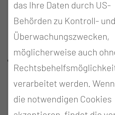
das Ihre Daten durch US-
und Frau Erdmann,
Behörden zu Kontroll- un
Frau Jänchen von der
Überwachungszwecken,
BTU
möglicherweise auch ohn
Sei der Funke – entfalte
Rechtsbehelfsmöglichkei
deine Wirkung in der
verarbeitet werden. Wenn
Praxisanleitung
die notwendigen Cookies
Dr. J. Bormeister
akzeptieren, findet die v