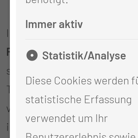
mit Jenny L. und Falk
Immer aktiv
In der abschließenden
Feedbackrunde
zeigte
Statistik/Analyse
sich die Begeisterung der
Diese Cookies werden fü
Teilnehmenden deutlich:
statistische Erfassung
viel Lob für die
verwendet um Ihr
inspirierende Mischung
Benutzererlebnis sowie 