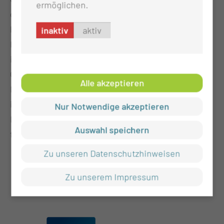
ermöglichen.
ohne Enthaltungen die Studien- und
Prüfungsordnung des Modellstudienganges
inaktiv
aktiv
Humanmedizin verabschiedet und diese für ihre
innovativen Elemente und den zukunftsweisenden
Charakter gewürdigt. Damit wurde der essentielle
Alle akzeptieren
Meilenstein für den Start des Modellstudiengangs
im kommenden Wintersemester 2026/27 erreicht.
Nur Notwendige akzeptieren
Der Studienstart wurde nun durch den Aufsichtsrat
Auswahl speichern
final beschlossen.
Zu unseren Datenschutzhinweisen
Zu unserem Impressum