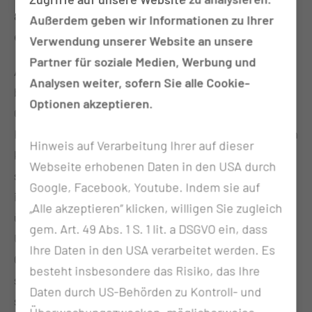
aufgebaut, im kommenden Jahr starten nun die
Außerdem geben wir Informationen zu Ihrer
ersten Studierenden.
Verwendung unserer Website an unsere
Partner für soziale Medien, Werbung und
Auch Wissenschaftsministerin Dr. Manja Schüle
Analysen weiter, sofern Sie alle Cookie-
begrüßt den Beschluss des Aufsichtsrats der MUL –
Optionen akzeptieren.
CT: „Der Aufsichtsrat hat festgestellt, dass die
Kriterien für den Start des Medizin-Studiengangs im
Hinweis auf Verarbeitung Ihrer auf dieser
kommenden Jahr erfüllt sind. Das ist nicht
Webseite erhobenen Daten in den USA durch
selbstverständlich. Ich erinnere gerne daran, dass
Google, Facebook, Youtube. Indem sie auf
im Jahr 2020 nicht wenige meinten, das Land
„Alle akzeptieren“ klicken, willigen Sie zugleich
überhebe sich mit der Gründung einer Medizin-
gem. Art. 49 Abs. 1 S. 1 lit. a DSGVO ein, dass
Universität. Noch mehr waren überzeugt, dass eine
Ihre Daten in den USA verarbeitet werden. Es
Gründung in Rekordzeit von vier Jahren kaum zu
besteht insbesondere das Risiko, das Ihre
stemmen – und ein Start des Studienbetriebs nach
Daten durch US-Behörden zu Kontroll- und
sechs Jahren nahezu ausgeschlossen sei. Wir