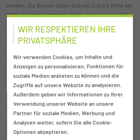
werden. Die Bauten sollen Zug um Zug bis Mitte der
2030-er Jahre entstehen. Dafür stehen bis zu 821
Millionen Euro zur Verfügung.
WIR RESPEKTIEREN IHRE
PRIVATSPHÄRE
Prof. Dr. mult. Eckhard Nagel,
Vorstandsvorsitzender der MUL - CT
: „Wir sind
Wir verwenden Cookies, um Inhalte und
hocherfreut, dass das Kabinett am Dienstag dem
Anzeigen zu personalisieren, Funktionen für
vom Wissenschaftsministerium vorgelegten
soziale Medien anbieten zu können und die
Entwurf des Zuschussvertrages zur Umsetzung des
Zugriffe auf unsere Website zu analysieren.
Investitionsvorhabens Aufbau der MUL - CT
Außerdem geben wir Informationen zu Ihrer
zugestimmt hat. Unser Dank gilt dem Bund, dem
Verwendung unserer Website an unsere
Land Brandenburg und insbesondere dem
Partner für soziale Medien, Werbung und
Wissenschaftsministerium für die große
Analysen weiter, sofern Sie alle Cookie-
Unterstützung bei dem Zustandekommen des
Optionen akzeptieren.
komplexen Vertrages. Er ist Ausdruck des