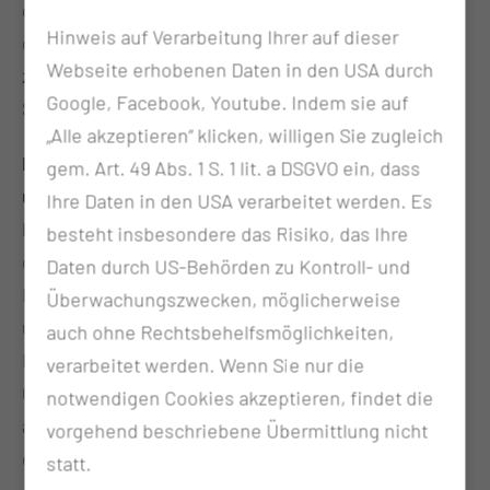
gegenseitigen Vertrauens der Institutionen und in
Hinweis auf Verarbeitung Ihrer auf dieser
dieser Zeit auch ein Zeichen für
Webseite erhobenen Daten in den USA durch
zukunftsorientiertes Handeln. Das ist keine
Google, Facebook, Youtube. Indem sie auf
Selbstverständlichkeit."
„Alle akzeptieren“ klicken, willigen Sie zugleich
Prof. Dr. Ulrike Gutheil, Gründungsvorstand
gem. Art. 49 Abs. 1 S. 1 lit. a DSGVO ein, dass
universitärer Strukturaufbau
: „Mit dem jetzt
Ihre Daten in den USA verarbeitet werden. Es
beschlossenen Zuschussvertrag wird der Prozess
besteht insbesondere das Risiko, das Ihre
der Umsetzung des Bauvorhabens für Lehr- und
Daten durch US-Behörden zu Kontroll- und
Forschungsgebäude beschleunigt und vereinfacht
Überwachungszwecken, möglicherweise
und damit auch wirtschaftlicher. Dies ist ein großer
auch ohne Rechtsbehelfsmöglichkeiten,
Meilenstein für die MUL – CT. Er schafft die
verarbeitet werden. Wenn Sie nur die
Grundlage, dass wir auch weiterhin unsere
notwendigen Cookies akzeptieren, findet die
ambitionierten Zeitpläne des Studienstarts und
vorgehend beschriebene Übermittlung nicht
eine sich anschließende kurze Interimsphase, in
statt.