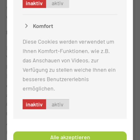
inaktiv
aktiv
schon jetzt boostern wir wirtschaftliches Wachstum
und Beschäftigung in der Lausitz.“
Komfort
Hintergrund:
Diese Cookies werden verwendet um
Die MUL – CT wurde am 1. Juli 2024 mit dem
Ihnen Komfort-Funktionen, wie z.B.
Wechsel des Carl-Thiem-Klinikums von der
das Anschauen von Videos, zur
kommunalen in die Landesträgerschaft gegründet.
Verfügung zu stellen welche Ihnen ein
Die staatliche Universitätsmedizin wird den Kern
besseres Benutzererlebnis
eines digital unterstützten Netzwerks von Akteuren
ermöglichen.
aus Gesundheit und Pflege in der Modellregion
Gesundheit Lausitz bilden. Neben der Stärkung der
inaktiv
aktiv
Gesundheitsversorgung in der Lausitz und der
Ausbildung von Ärztinnen und Ärzten für
Brandenburg soll mit der Forschung rund um die
Alle akzeptieren