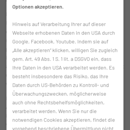
Optionen akzeptieren.
Der „MiniTOM Kids“ funktioniert wie ein Miniatur-
MRT: Kinder können Kuscheltiere oder Puppen
Hinweis auf Verarbeitung Ihrer auf dieser
durch die kleine Röhre fahren lassen und so
Webseite erhobenen Daten in den USA durch
spielerisch erleben, was bei einer Untersuchung
Google, Facebook, Youtube. Indem sie auf
passiert. Ergänzt wird das Angebot durch einen
„Alle akzeptieren“ klicken, willigen Sie zugleich
integrierten Bildschirm und eine App, über die
gem. Art. 49 Abs. 1 S. 1 lit. a DSGVO ein, dass
altersgerecht erklärt wird, wie eine MRT funktioniert
Ihre Daten in den USA verarbeitet werden. Es
und warum sie für Diagnostik und Behandlung so
besteht insbesondere das Risiko, das Ihre
wichtig ist.
Daten durch US-Behörden zu Kontroll- und
Überwachungszwecken, möglicherweise
Durch diese frühzeitige Vorbereitung können
auch ohne Rechtsbehelfsmöglichkeiten,
Ängste reduziert, Untersuchungen erleichtert und
verarbeitet werden. Wenn Sie nur die
im besten Fall sogar Sedierungen oder Narkosen
notwendigen Cookies akzeptieren, findet die
vermieden werden. Für Kinder, die sich ohnehin in
vorgehend beschriebene Übermittlung nicht