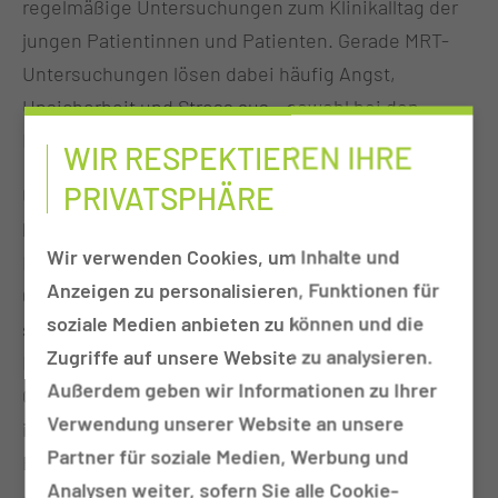
regelmäßige Untersuchungen zum Klinikalltag der
jungen Patientinnen und Patienten. Gerade MRT-
Untersuchungen lösen dabei häufig Angst,
Unsicherheit und Stress aus – sowohl bei den
Kindern selbst als auch bei ihren Angehörigen.
WIR RESPEKTIEREN IHRE
PRIVATSPHÄRE
Um diese Ängste abzubauen und Untersuchungen
kindgerechter vorzubereiten, verfügt die
Wir verwenden Cookies, um Inhalte und
Kinderklinik der Medizinischen Universität Lausitz –
Anzeigen zu personalisieren, Funktionen für
Carl Thiem (MUL – CT) ab sofort über einen
soziale Medien anbieten zu können und die
sogenannten „MiniTOM Kids“ von Siemens
Zugriffe auf unsere Website zu analysieren.
Healthineers. Das Gerät wurde durch den Verein
Außerdem geben wir Informationen zu Ihrer
Cancel Cancer e.V. ermöglicht und soll
Verwendung unserer Website an unsere
insbesondere Kindern mit onkologischen
Partner für soziale Medien, Werbung und
Erkrankungen helfen, sich spielerisch mit dem
Analysen weiter, sofern Sie alle Cookie-
Ablauf einer MRT vertraut zu machen.