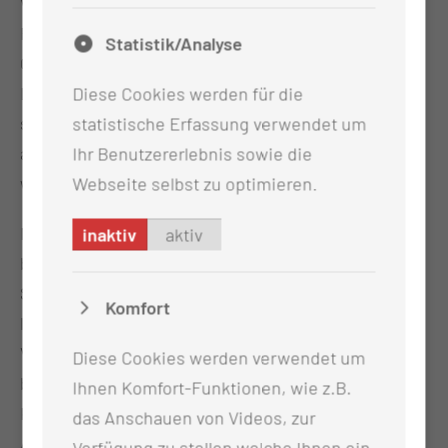
Während die BTU ihre datengetriebene
Forschungskompetenz einbringt, ergänzt die MUL –
Statistik/Analyse
CT das Netzwerk mit klinischer Expertise. Der
Lausitz Science Park übernimmt eine
Diese Cookies werden für die
strukturierende und entwicklungsfördernde Rolle
statistische Erfassung verwendet um
als Motor wissenschaftlicher Exzellenz und
Ihr Benutzererlebnis sowie die
wirtschaftlicher Transformation.
Webseite selbst zu optimieren.
Mit der Unterzeichnung einer Absichtserklärung
inaktiv
aktiv
bekräftigen die MUL – CT, die BTU, der Lausitz
Science Park sowie die AIQ Europe GmbH ihre
Komfort
langfristige Zusammenarbeit beim Aufbau des
Verbundes. Mit der AIQ Europe GmbH hat sich
Diese Cookies werden verwendet um
bereits ein erstes Unternehmen angesiedelt, das
Ihnen Komfort-Funktionen, wie z.B.
KI-basierte Software zur automatisierten
das Anschauen von Videos, zur
Auswertung von Körperscans für die
Verfügung zu stellen welche Ihnen ein