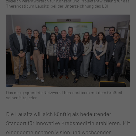
zugleich verantwortlich für Konzept und Projektentwicklung für das
Theranosticum Lausitz, bei der Unterzeichnung des LOI.
Das neu gegründete Netzwerk Theranosticum mit dem Großteil
seiner Mitglieder.
Die Lausitz will sich künftig als bedeutender
Standort für innovative Krebsmedizin etablieren. Mit
einer gemeinsamen Vision und wachsender