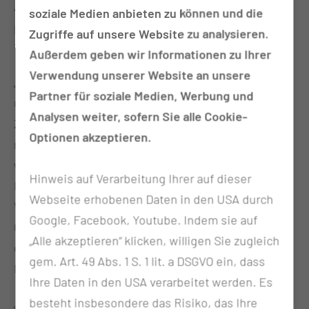
Anwendungen – insbesondere für die
soziale Medien anbieten zu können und die
personalisierte Krebsmedizin und die moderne
Zugriffe auf unsere Website zu analysieren.
Tumorbehandlung.
Außerdem geben wir Informationen zu Ihrer
Verwendung unserer Website an unsere
„Das Vorhaben orientiert sich an den Leitlinien
Partner für soziale Medien, Werbung und
unserer Digitalisierungsstrategie und verfolgt das
Analysen weiter, sofern Sie alle Cookie-
Ziel, Wissenschaft, Wirtschaft und klinische Praxis
Optionen akzeptieren.
noch enger miteinander zu verzahnen. So schaffen
wir die Voraussetzungen, um neue
Hinweis auf Verarbeitung Ihrer auf dieser
Forschungsfelder zu erschließen, innovative
Webseite erhobenen Daten in den USA durch
Versorgungsstrukturen aufzubauen und den
Google, Facebook, Youtube. Indem sie auf
Gesundheitsstandort Lausitz nachhaltig zu stärken“,
„Alle akzeptieren“ klicken, willigen Sie zugleich
erklärt Martin Peuker, Digitalisierungsvorstand der
gem. Art. 49 Abs. 1 S. 1 lit. a DSGVO ein, dass
MUL – CT.
Ihre Daten in den USA verarbeitet werden. Es
besteht insbesondere das Risiko, das Ihre
„Unser Anspruch ist klar: Erkenntnisse aus der