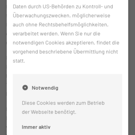
Daten durch US-Behörden zu Kontroll- und
Forschung müssen den Weg in die Anwendung
Überwachungszwecken, möglicherweise
finden“, sagt BTU-Vizepräsident Prof. Michael
auch ohne Rechtsbehelfsmöglichkeiten,
Hübner. „Das Theranosticum Lausitz zeigt, wie das
verarbeitet werden. Wenn Sie nur die
gelingt – durch die enge Verbindung von Forschung
notwendigen Cookies akzeptieren, findet die
und Transfer mit starken Partnern.“
vorgehend beschriebene Übermittlung nicht
Martin Peuker ergänzt: „Für uns steht der Mensch
statt.
im Mittelpunkt: Mit dem Theranosticum Lausitz
bringen wir hochpräzise Diagnostik und gezielte
Therapie enger zusammen – für bessere
Notwendig
Behandlungsergebnisse und mehr Lebensqualität.“
Diese Cookies werden zum Betrieb
Im Zusammenspiel von Wissenschaft, Klinik und
der Webseite benötigt.
Innovationsstandort entsteht in der Lausitz ein eng
Immer aktiv
verzahntes Ökosystem für Zukunftsmedizin.