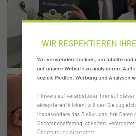
WIR RESPEKTIEREN IHR
Wir verwenden Cookies, um Inhalte und A
auf unsere Website zu analysieren. Auß
soziale Medien, Werbung und Analysen we
Hinweis auf Verarbeitung Ihrer auf diese
akzeptieren“ klicken, willigen Sie zugleic
insbesondere das Risiko, das Ihre Date
Rechtsbehelfsmöglichkeiten, verarbeitet
Übermittlung nicht statt.