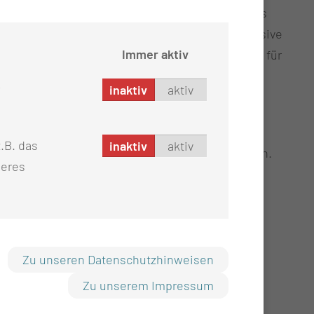
 wurde das sogenannte präoperative Mapping des
in-Machine-Interface-Ansatzes. Die nicht-invasive
Immer aktiv
 personalisierte Diagnostik- und Therapieansätze für
rankungen ermöglichen und nachhaltig in die
inaktiv
aktiv
erden.
ndrucksvoll, wie eng Wissenschaft, Forschung,
.B. das
inaktiv
aktiv
he Versorgung in der Lausitz zusammenarbeiten.
seres
 wie Fördermittel gezielt eingesetzt werden, um
n und die Region als zukunftsweisenden
itsstandort weiter zu stärken.
Zu unseren Datenschutzhinweisen
Zu unserem Impressum