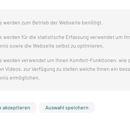
Neurochirurgie vor. Gezeigt
Gehirns im Rahmen eines Bra
s werden zum Betrieb der Webseite benötigt.
Hirnstimulation soll künftig
komplexe neurologische Erk
 werden für die statistische Erfassung verwendet um Ihr
klinische Praxis integriert w
nis sowie die Webseite selbst zu optimieren.
Der Besuch verdeutlichte ei
s werden verwendet um Ihnen Komfort-Funktionen, wie z
Hochschulen und medizinisc
n Videos, zur Verfügung zu stellen welche Ihnen ein bes
Gleichzeitig wurde sichtbar,
bnis ermöglichen.
Innovationen voranzubringe
Wissenschafts- und Gesundhe
 akzeptieren
Auswahl speichern