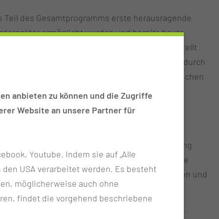
als Teil des Gesamtprogramms erste herausragende
rdergelder ermöglicht wurden und bereits heute
sundheitsversorgung der Zukunft setzen. Vorgestellt
nsequente Aufbau neuer Forschungsstrukturen durch
sowie die gezielte Förderung des wissenschaftlichen
en anbieten zu können und die Zugriffe
rer Website an unsere Partner für
 MUL – CT lag auf der Digitalisierung der
entiert wurden Pläne für den Aufbau einer
-IT- und Cloud-Infrastruktur sowie die Entwicklung
ebook, Youtube. Indem sie auf „Alle
s“. Ziel ist es, datenbasierte Forschung, digitale
n in den USA verarbeitet werden. Es besteht
nversorgung intelligent miteinander zu verbinden und
ken, möglicherweise auch ohne
ausitz regional stärker zu vernetzen.
ren, findet die vorgehend beschriebene
MUL – CT innovative Entwicklungen im Bereich der