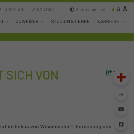
A
A
A
LAGEPLAN
KONTAKT
Kontrastansicht
NG
ZUWEISER
STUDIUM & LEHRE
KARRIERE
 SICH VON
Teilen
neut im Fokus von Wissenschaft, Forschung und