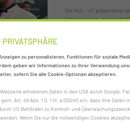
Die MUL – CT präsentierte 
Entwicklungen, die durch Fö
wichtige Impulse für die Ge
wurde unter anderem der ko
E PRIVATSPHÄRE
Professuren und Lehrstühle 
Nachwuchses.
nzeigen zu personalisieren, Funktionen für soziale Medi
erdem geben wir Informationen zu Ihrer Verwendung unse
Ein weiterer Schwerpunkt der
iter, sofern Sie alle Cookie-Optionen akzeptieren.
Gesundheitsversorgung. Präs
leistungsfähigen KI-, Hybrid
r Webseite erhobenen Daten in den USA durch Google, Fac
zum „Digitalen Leitkrankenhau
h gem. Art. 49 Abs. 1 S. 1 lit. a DSGVO ein, dass Ihre Date
Lehre und moderne Patiente
n durch US-Behörden zu Kontroll- und Überwachungszwec
die Gesundheitsakteure der L
 werden. Wenn Sie nur die notwendigen Cookies akzeptie
Darüber hinaus stellte die 