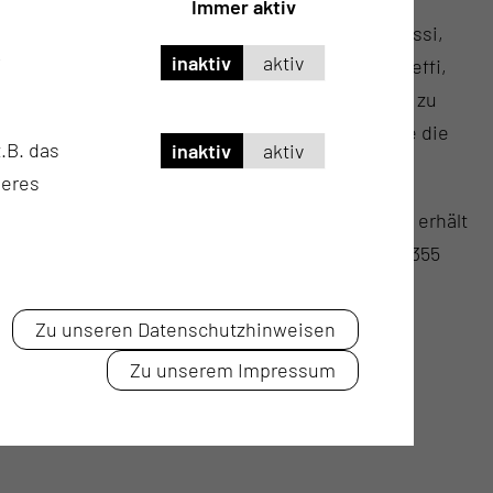
Immer aktiv
mte Team gilt der Dank unter anderem Celine, Jessi,
inaktiv
aktiv
, Mandy, Sylvio, Petra, Ivonne, David, Ramona, Steffi,
n auf den Fotos nur ein Teil der Mitarbeitenden zu
Anerkennung an alle Kolleginnen und Kollegen, die die
.B. das
inaktiv
aktiv
len.
seres
nlernen möchte – als Gast oder auch beruflich – erhält
er Pflegedienstleitung Celine Jannaschk unter 0355
terin Franziska Passeck unter 0355 4679712.
Zu unseren Datenschutzhinweisen
Zu unserem Impressum