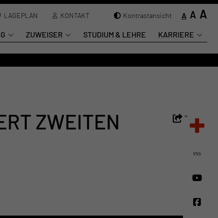
A
A
A
LAGEPLAN
KONTAKT
Kontrastansicht
NG
ZUWEISER
STUDIUM & LEHRE
KARRIERE
ERT ZWEITEN
Teilen