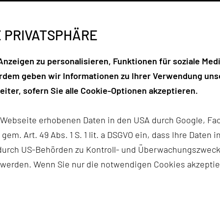
Vor zwei Jahren wurde die 
der Uniklinik eröffnet. Imme
E PRIVATSPHÄRE
individuell zu begleiten. Se
wichtigen Ort der Unterstüt
nzeigen zu personalisieren, Funktionen für soziale Medi
erdem geben wir Informationen zu Ihrer Verwendung unse
Dieses Ziel wird täglich vo
iter, sofern Sie alle Cookie-Optionen akzeptieren.
davon, ob in der Pflege, Bet
Mitarbeiterinnen und Mitarbe
r Webseite erhobenen Daten in den USA durch Google, Fac
die Bewohnerinnen und Bewo
h gem. Art. 49 Abs. 1 S. 1 lit. a DSGVO ein, dass Ihre Date
versorgen.
n durch US-Behörden zu Kontroll- und Überwachungszwec
 werden. Wenn Sie nur die notwendigen Cookies akzeptie
Zum zweijährigen Bestehen m
bei ihrem gesamten Team be
Verlässlichkeit und nicht zu
machen die Einrichtung zu 