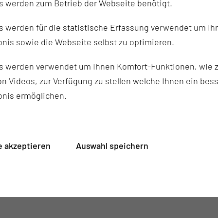
s werden zum Betrieb der Webseite benötigt.
Stellvertretend für das gesa
 werden für die statistische Erfassung verwendet um Ihr
Chrissi, Marty, Andrea, Anika
nis sowie die Webseite selbst zu optimieren.
Franzi und Melanie. Auch wen
sehen ist, richtet sich die 
s werden verwendet um Ihnen Komfort-Funktionen, wie z
Kurzzeitpflege mit Leben fül
n Videos, zur Verfügung zu stellen welche Ihnen ein bes
bnis ermöglichen.
Wer die Kurzzeitpflege kenne
weitere Informationen bei d
4679731 oder bei Sozialarbei
 akzeptieren
Auswahl speichern