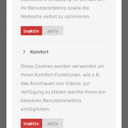
Familie auf diesem besonderen Weg begleitet hat.
Ihr Benutzererlebnis sowie die
Wir wünschen Merle und ihrer Familie alles Liebe,
Webseite selbst zu optimieren.
Gesundheit und viele wundervolle gemeinsame
inaktiv
aktiv
Momente!
Komfort
Diese Cookies werden verwendet um
Ihnen Komfort-Funktionen, wie z.B.
das Anschauen von Videos, zur
Verfügung zu stellen welche Ihnen ein
besseres Benutzererlebnis
ermöglichen.
inaktiv
aktiv