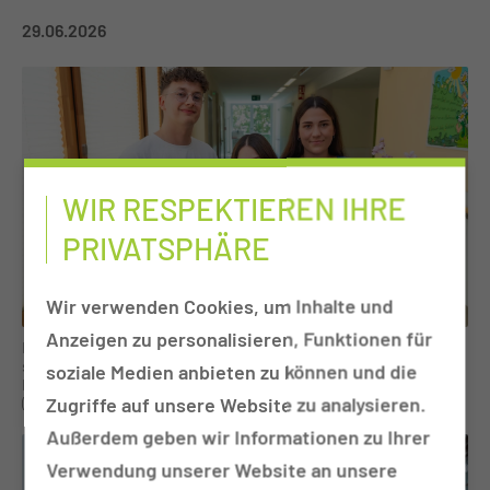
29.06.2026
WIR RESPEKTIEREN IHRE
PRIVATSPHÄRE
Wir verwenden Cookies, um Inhalte und
Anzeigen zu personalisieren, Funktionen für
Mama Pauline Balke (26) und Papa Tristan Bergau (26) aus Cottbus
strahlen vor Glück und dürfen ihre kleine Merle willkommen heißen.
soziale Medien anbieten zu können und die
Ein herzliches Dankeschön geht an unsere Hebamme Emma Jahn
Zugriffe auf unsere Website zu analysieren.
(rechts im Bild),
Außerdem geben wir Informationen zu Ihrer
Verwendung unserer Website an unsere