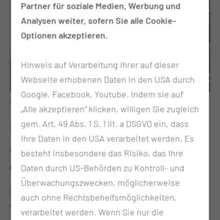
Partner für soziale Medien, Werbung und
Analysen weiter, sofern Sie alle Cookie-
Optionen akzeptieren.
Hinweis auf Verarbeitung Ihrer auf dieser
Webseite erhobenen Daten in den USA durch
Google, Facebook, Youtube. Indem sie auf
Merle wurde am 24.06.2026 um 02:46 Uhr geboren.
„Alle akzeptieren“ klicken, willigen Sie zugleich
gem. Art. 49 Abs. 1 S. 1 lit. a DSGVO ein, dass
Hallo Merle!
Ihre Daten in den USA verarbeitet werden. Es
Wir gratulieren ganz herzlich zur
500. Geburt in
besteht insbesondere das Risiko, das Ihre
diesem Jahr in der MUL – CT
!
Daten durch US-Behörden zu Kontroll- und
Überwachungszwecken, möglicherweise
Bei den sommerlichen Temperaturen hatte es Merle
auch ohne Rechtsbehelfsmöglichkeiten,
wohl besonders eilig: In nur zwei Stunden erblickte
verarbeitet werden. Wenn Sie nur die