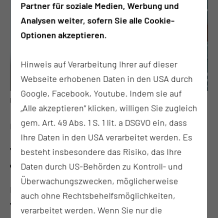
Partner für soziale Medien, Werbung und
Analysen weiter, sofern Sie alle Cookie-
Optionen akzeptieren.
Hinweis auf Verarbeitung Ihrer auf dieser
Webseite erhobenen Daten in den USA durch
Google, Facebook, Youtube. Indem sie auf
Merle wurde am 24.06.2026 um 02:46 Uhr geboren.
„Alle akzeptieren“ klicken, willigen Sie zugleich
gem. Art. 49 Abs. 1 S. 1 lit. a DSGVO ein, dass
Hallo Merle!
Ihre Daten in den USA verarbeitet werden. Es
Wir gratulieren ganz herzlich zur
500. Geburt in
besteht insbesondere das Risiko, das Ihre
diesem Jahr in der MUL – CT
!
Daten durch US-Behörden zu Kontroll- und
Überwachungszwecken, möglicherweise
Bei den sommerlichen Temperaturen hatte es Merle
auch ohne Rechtsbehelfsmöglichkeiten,
wohl besonders eilig: In nur zwei Stunden erblickte
verarbeitet werden. Wenn Sie nur die