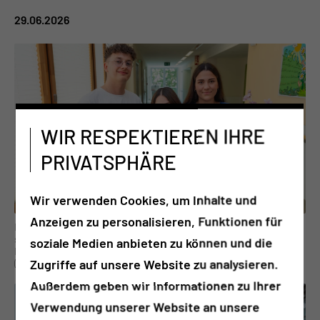
29.06.2026
WIR RESPEKTIEREN IHRE
PRIVATSPHÄRE
Wir verwenden Cookies, um Inhalte und
Anzeigen zu personalisieren, Funktionen für
Mama Pauline Balke (26) und Papa Tristan Bergau (26) aus Cottbus
strahlen vor Glück und dürfen ihre kleine Merle willkommen heißen.
soziale Medien anbieten zu können und die
Ein herzliches Dankeschön geht an unsere Hebamme Emma Jahn
Zugriffe auf unsere Website zu analysieren.
(rechts im Bild),
Außerdem geben wir Informationen zu Ihrer
Verwendung unserer Website an unsere