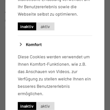
Familie auf diesem besonderen Weg begleitet hat.
Ihr Benutzererlebnis sowie die
Wir wünschen Merle und ihrer Familie alles Liebe,
Webseite selbst zu optimieren.
Gesundheit und viele wundervolle gemeinsame
inaktiv
aktiv
Momente!
Komfort
Diese Cookies werden verwendet um
Ihnen Komfort-Funktionen, wie z.B.
das Anschauen von Videos, zur
Verfügung zu stellen welche Ihnen ein
besseres Benutzererlebnis
ermöglichen.
inaktiv
aktiv