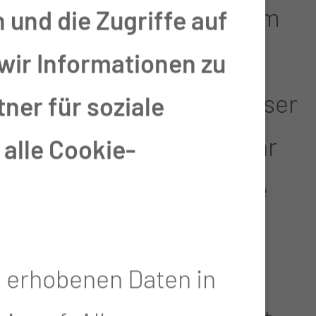
nelia Schmidt, hat sich am
 und die Zugriffe auf
ldene Buch der Stadt
wir Informationen zu
buz eingetragen. Mit dieser
ner für soziale
ung würdigt die Stadt ihr
alle Cookie-
s Lebenswerk sowie ihre
erdienste um das
Klinikum und die
e erhobenen Daten in