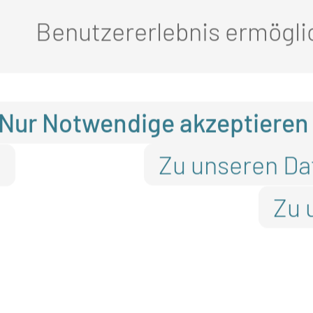
Benutzererlebnis ermögli
nikums.
oldene Buch dankt die Stadt 
Nur Notwendige akzeptieren
jahrzehntelangen Einsatz für
Zu unseren Da
n
en Beitrag zur Entwicklung de
Zu 
Wirken hat den hervorragende
bus/Chóśebuz nachhaltig ges
 heutige Medizinische Univers