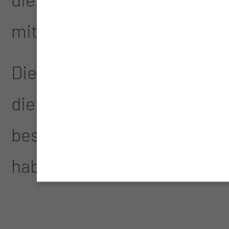
mitgeschaffen.
Die Eintragung in das Golde
die Cottbus/Chóśebuz zu ver
besonderer Weise um das Wo
haben.