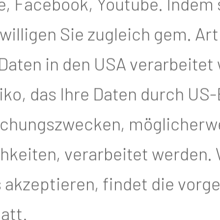
inem bedeutenden Medizin- u
, Facebook, Youtube. Indem si
ischen Universität.
illigen Sie zugleich gem. Art. 4
 Daten in den USA verarbeitet
hick würdigte Dr. Schmidt in
iko, das Ihre Daten durch US
ufliche Tätigkeit stets als Be
achungszwecken, möglicherw
ht nur medizinisch geprägt. 
keiten, verarbeitet werden. 
ern dominierten Branche dazu 
akzeptieren, findet die vor
ort an Bedeutung gewonnen ha
att.