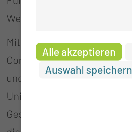
Weiterentwicklung des Kli
Mit der Eintragung in das G
Alle akzeptieren
Cornelia Schmidt für ihren 
Auswahl speicher
und für ihren entscheidend
Universitätsklinikums. Ihr 
Gesundheitsstandortes Cott
die Voraussetzungen für die