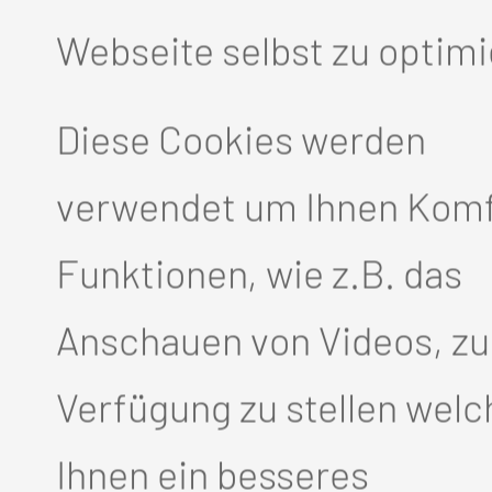
g als Ärztliche Direktorin in d
Webseite selbst zu optimi
tung für das gesamte Klinik
Diese Cookies werden
 Weitblick und großem persö
verwendet um Ihnen Komf
 Haus durch wichtige Entwick
Funktionen, wie z.B. das
sie sich intensiv für die Ausb
Anschauen von Videos, zu
 Generationen von Mediziner
Verfügung zu stellen welc
rau in einer lange von Männe
Ihnen ein besseres
tung und setzte wichtige Impu