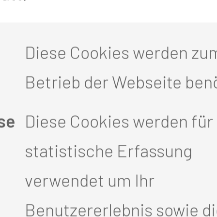
kt. Die Eintragung in das Gol
r Lebenswerk und für Ihre au
Diese Cookies werden zu
ion“, betonte Tobias Schick.
Betrieb der Webseite benö
blieb ihrer Heimatstadt währe
se
Diese Cookies werden für 
hr als 45 Jahre war sie am he
statistische Erfassung
klung maßgeblich mitgestalte
verwendet um Ihr
ie sich zur Fachärztin, leitet
Benutzererlebnis sowie d