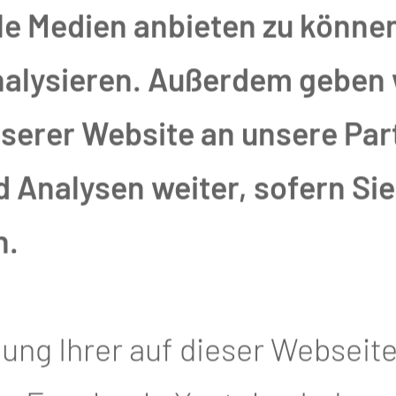
Thiem, Dr. Cor
le Medien anbieten zu können
3.7. in das Go
nalysieren. Außerdem geben 
Cottbus/Chóśe
erer Website an unsere Part
besonderen Ehr
Analysen weiter, sofern Sie 
.7. in das
herausragende
n.
.
langjährigen V
mals kommunale Carl-Thiem-
tung Ihrer auf dieser Webseit