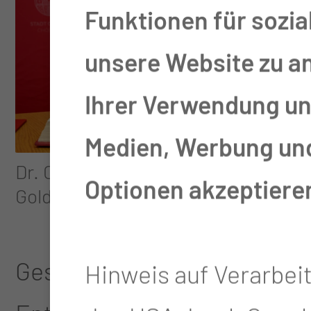
Funktionen für sozia
unsere Website zu a
Ihrer Verwendung uns
Medien, Werbung und 
Dr. Cornelia Schmidt trägt sich am 3
Optionen akzeptiere
Goldene Buch der Stadt Cottbus ein
Gesundheitswesen, das ehe
Hinweis auf Verarbei