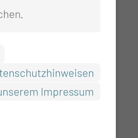
chen.
Cottbus/Chóśebuz Dr.
 die Menschen der Region
tenschutzhinweisen
s heutigen
unserem Impressum
n Ruf des
tärkt und damit zugleich
ität Lausitz – Carl Thiem