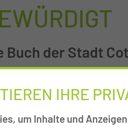
GEWÜRDIGT
e Buch der Stadt Co
TIEREN IHRE PRI
Die Orthopädin
der Medizinisc
es, um Inhalte und Anzeigen 