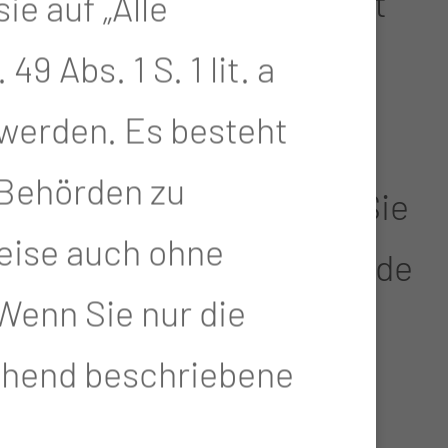
nd Wissenschaftsstandort
e auf „Alle
9 Abs. 1 S. 1 lit. a
 werden. Es besteht
 seiner Laudatio als
-Behörden zu
rufung verstanden habe. „Sie
eise auch ohne
Sie haben, auch und gerade
Wenn Sie nur die
beigetragen, dass unsere
gehend beschriebene
t. Dafür gebührt Ihnen