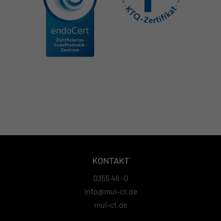
KONTAKT
0355 46 -0
info@mul-ct.de
mul-ct.de