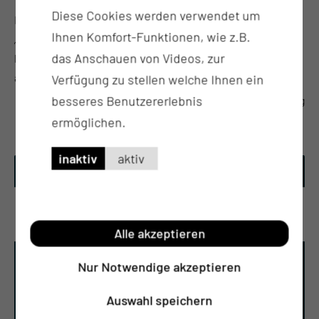
Diese Cookies werden verwendet um
In unserem Elternkurs möchten wir Sie auf Ihrem Weg vom
Ihnen Komfort-Funktionen, wie z.B.
„Eltern werden“ zum „Eltern sein“ individuell unterstützend
das Anschauen von Videos, zur
begleiten und Antworten auf Ihre Fragen im Austausch mit
anderen werdenden Müttern/ Vätern/ Eltern finden.
Verfügung zu stellen welche Ihnen ein
besseres Benutzererlebnis
zur Veranstaltung
ermöglichen.
inaktiv
aktiv
Alle akzeptieren
Nur Notwendige akzeptieren
Auswahl speichern