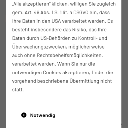
„Alle akzeptieren“ klicken, willigen Sie zugleich
gem. Art. 49 Abs. 1 S. 1 lit. a DSGVO ein, dass
Ihre Daten in den USA verarbeitet werden. Es
besteht insbesondere das Risiko, das Ihre
Daten durch US-Behörden zu Kontroll- und
Überwachungszwecken, möglicherweise
auch ohne Rechtsbehelfsmöglichkeiten,
verarbeitet werden. Wenn Sie nur die
notwendigen Cookies akzeptieren, findet die
Datum: 05.09.2026
vorgehend beschriebene Übermittlung nicht
Uhrzeit: 11:00 bis 15:00 Uhr
statt.
2. Lausitzer Präventions- und Vorsorgetag
Öffentliche Veranstaltung, Tumorzentrum
MENSCH, BLEIB GESUND!
Notwendig
zur Veranstaltung