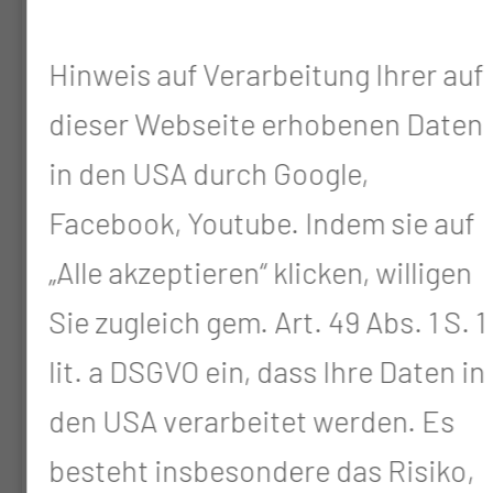
Berufungsmanag
einen
finden Sie
Hinweis auf Verarbeitung Ihrer auf
Überblick
gebündelte
dieser Webseite erhobenen Daten
über die
Informationen
relevanten
in den USA durch Google,
und
Rechtsgrundlagen
Facebook, Youtube. Indem sie auf
praxisnahe
im Land
„Alle akzeptieren“ klicken, willigen
Erläuterungen
Brandenburg
Sie zugleich gem. Art. 49 Abs. 1 S. 1
rund um das
und an der
Berufungsverfahr
lit. a DSGVO ein, dass Ihre Daten in
MUL - CT.
an der MUL-
den USA verarbeitet werden. Es
CT –
besteht insbesondere das Risiko,