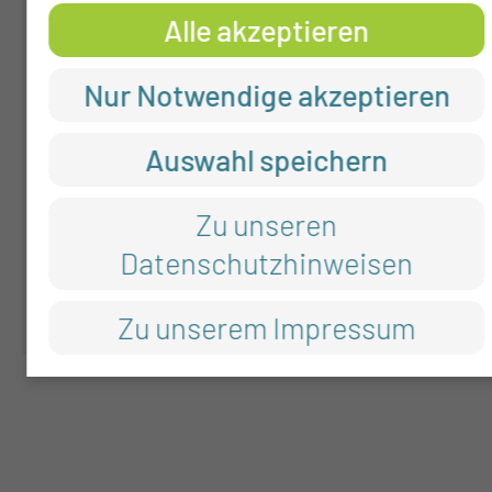
Alle akzeptieren
Nur Notwendige akzeptieren
Jasmin Köhler
Auswahl speichern
Werkstudentin
Zu unseren
Datenschutzhinweisen
Tel.:
+49 355 46 3647
Per E-Mail kontaktieren
Zu unserem Impressum