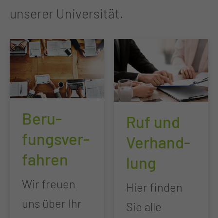
unserer Universität.
Be­ru­
Ruf und
fungs­ver­
Ver­hand­
fah­ren
lung
Wir freuen
Hier finden
uns über Ihr
Sie alle