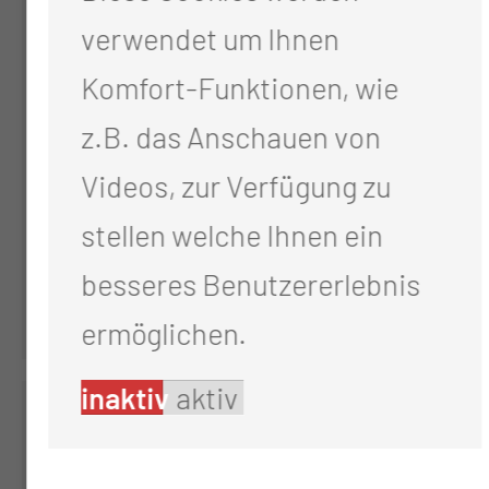
verwendet um Ihnen
Komfort-Funktionen, wie
Robert Schuster
z.B. das Anschauen von
Referent
Videos, zur Verfügung zu
Berufungsmanagement
stellen welche Ihnen ein
Tel.:
+49 355 46 2817
besseres Benutzererlebnis
Per E-Mail kontaktieren
ermöglichen.
inaktiv
aktiv