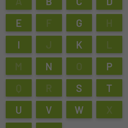
A
B
C
D
E
F
G
H
I
J
K
L
M
N
O
P
Q
R
S
T
U
V
W
X