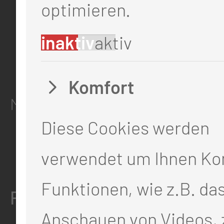
info@mul-ct.de
optimieren.
mul-ct.de
inaktiv
aktiv
ADRESSE
Komfort
Medizinische Universität Lausit
Diese Cookies werden
Thiemstr. 111
verwendet um Ihnen Ko
03048 Cottbus
Funktionen, wie z.B. da
RECHTLICHES
Anschauen von Videos, 