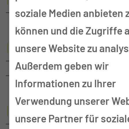
soziale Medien anbieten 
NOTFALLMEDIZINISCHES
ZENTRUM
können und die Zugriffe 
P
unsere Website zu analys
PANKREASKREBSZENTRU
Außerdem geben wir
PERINATALZENTRUM
Informationen zu Ihrer
LEVEL 1
Verwendung unserer Web
S
unsere Partner für sozial
SCHWERPUNKT