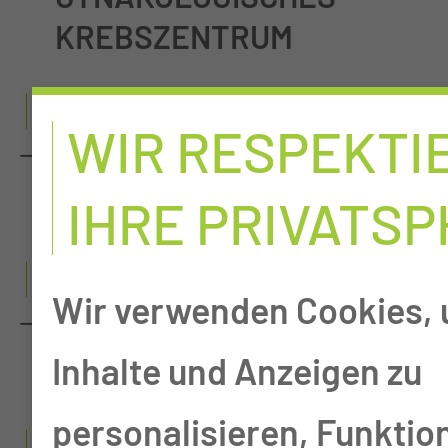
KREBSZENTRUM
I
WIR RESPEKTI
INTERDISZIPLINÄRES
SCHÄDELBASISZENTRUM
IHRE PRIVATS
K
Wir verwenden Cookies,
KOPF-HALS-TUMOR-
Inhalte und Anzeigen zu
ZENTRUM
personalisieren, Funktio
N