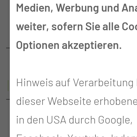
Medien, Werbung und An
SONSTIGE
GASTROINTESTINALE
weiter, sofern Sie alle Co
TUMORE
Optionen akzeptieren.
SOZIALPÄDIATRISCHES
ZENTRUM
Hinweis auf Verarbeitung 
T
dieser Webseite erhoben
TUMORZENTRUM LAUSITZ
- ONKOLOGISCHES
in den USA durch Google,
ZENTRUM