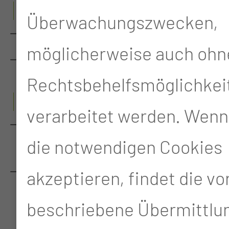
W
Überwachungszwecken,
WIRBELSÄULENZENTRUM
möglicherweise auch ohn
WUNDZENTRUM
Rechtsbehelfsmöglichkei
Z
verarbeitet werden. Wenn
ZENTRUM FÜR FUSS- UND S
die notwendigen Cookies
PRUNGGELENKCHIRURGIE
ZENTRUM FÜR
akzeptieren, findet die v
HÄMATOLOGISCHE
beschriebene Übermittlun
NEOPLASIEN