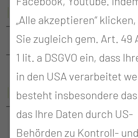
Facebook, Youtube. Indem
U
„Alle akzeptieren“ klicken,
URO-ONKOLOGISCHES
Sie zugleich gem. Art. 49 A
ZENTRUM
1 lit. a DSGVO ein, dass Ih
ÜBERREGIONALES
TRAUMAZENTRUM
in den USA verarbeitet we
V
besteht insbesondere das 
VISZERALONKOLOGISCHES
das Ihre Daten durch US-
ZENTRUM
Behörden zu Kontroll- un