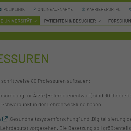
POLIKLINIK
ONLINEAUFNAHME
KARRIEREPORTAL
HE UNIVERSITÄT
PATIENTEN & BESUCHER
FORSCHU
ESSUREN
 schrittweise 80 Professuren aufbauen:
ordnung für Ärzte (Referentenentwurf) sind 60 theoretis
n Schwerpunkt in der Lehrentwicklung haben.
n
„Gesundheitssystemforschung“ und „Digitalisierung 
ehrdeputat vorgesehen. Die Besetzung soll größtenteils