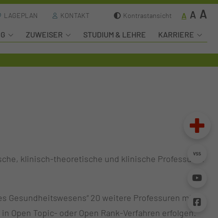
A
A
A
LAGEPLAN
KONTAKT
Kontrastansicht
NG
ZUWEISER
STUDIUM & LEHRE
KARRIERE
che, klinisch-theoretische und klinische Professuren
des Gesundheitswesens“ 20 weitere Professuren mit
 in Open Topic- oder Open Rank-Verfahren erfolgen.