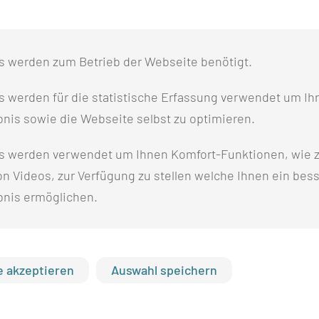
Drittmitteln finanzierte) Personalausstattung der 80 Lehr
s werden zum Betrieb der Webseite benötigt.
 werden für die statistische Erfassung verwendet um Ihr
nis sowie die Webseite selbst zu optimieren.
finanziert
s werden verwendet um Ihnen Komfort-Funktionen, wie z
35 der Aufbau von 656 VZÄ für wissenschaftsunterstützen
n Videos, zur Verfügung zu stellen welche Ihnen ein bes
bnis ermöglichen.
ES WISSENSCHAFTLICHEN PERSO
 akzeptieren
Auswahl speichern