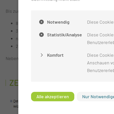
Bis zum Jahr 2035 soll die (aus Haushaltsmitteln und 
Notwendig
Diese Cookie
80 Vollzeitäquivalente (VZÄ) Professuren
320 VZÄ ärztliches und nichtärztliches Personal
Statistik/Analyse
Diese Cookies
rund 70 VZÄ Promovierende
Benutzererleb
200 VZÄ wissenschaftliches Personal, drittmittel
Komfort
Diese Cookie
Neben den Personalstellen der Lehrstühle ist bis 20
Anschauen vo
Benutzererle
ZEITSTRAHL ZUM AUFBAU D
Alle akzeptieren
Nur Notwendige