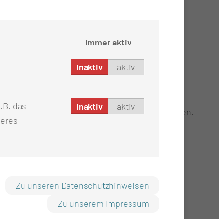
stühle diesen Gesamtstand erreichen:
Immer aktiv
inaktiv
aktiv
.B. das
inaktiv
aktiv
des Personal bzw. Verwaltungspersonal vorgesehen.
seres
NALS IN VZÄ 2024-2035
Zu unseren Datenschutzhinweisen
Zu unserem Impressum